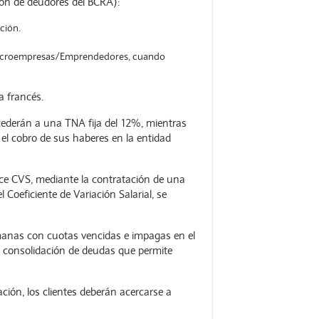
ción de deudores del BCRA):
ción.
 Microempresas/Emprendedores, cuando
a francés.
accederán a una TNA fija del 12%, mientras
 el cobro de sus haberes en la entidad
ice CVS, mediante la contratación de una
Coeficiente de Variación Salarial, se
manas con cuotas vencidas e impagas en el
 de consolidación de deudas que permite
mación, los clientes deberán acercarse a