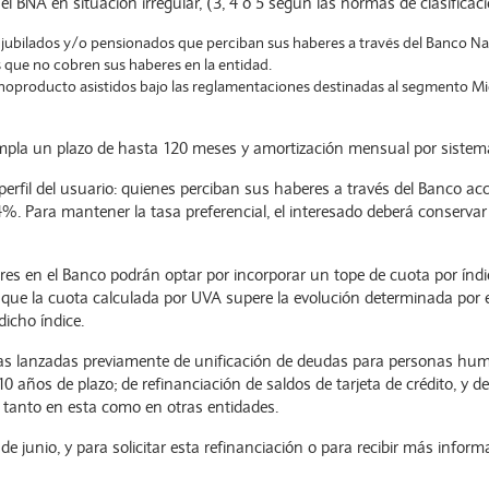
l BNA en situación irregular, (3, 4 o 5 según las normas de clasifica
 jubilados y/o pensionados que perciban sus haberes a través del Banco Na
que no cobren sus haberes en la entidad.
noproducto asistidos bajo las reglamentaciones destinadas al segmento
templa un plazo de hasta 120 meses y amortización mensual por sistem
l perfil del usuario: quienes perciban sus haberes a través del Banco 
14%. Para mantener la tasa preferencial, el interesado deberá conservar
es en el Banco podrán optar por incorporar un tope de cuota por índ
que la cuota calculada por UVA supere la evolución determinada por el 
dicho índice.
eas lanzadas previamente de unificación de deudas para personas hu
 10 años de plazo; de refinanciación de saldos de tarjeta de crédito, y
 tanto en esta como en otras entidades.
 de junio, y para solicitar esta refinanciación o para recibir más infor